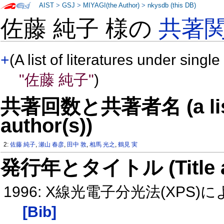
AIST
>
GSJ
>
MIYAGI(the Author)
>
nkysdb (this DB)
佐藤 純子 様の
共著
+
(A list of literatures under single
"佐藤 純子"
)
共著回数と共著者名 (a list o
author(s))
2:
佐藤 純子
,
瀬山 春彦
,
田中 敦
,
相馬 光之
,
鶴見 実
発行年とタイトル (Title and 
1996: X線光電子分光法(XP
[Bib]