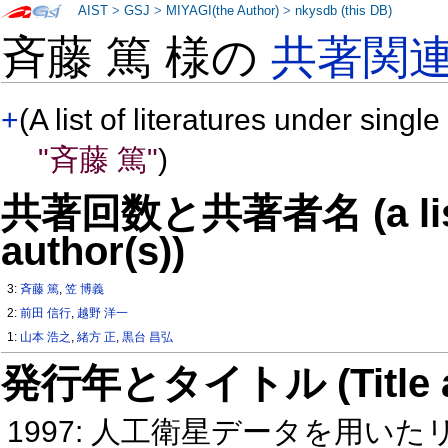
AIST
>
GSJ
>
MIYAGI(the Author)
>
nkysdb (this DB)
斉藤 篤 様の
共著関
+
(A list of literatures under single
"斉藤 篤"
)
共著回数と共著者名 (a list o
author(s))
3:
斉藤 篤
,
笠 博義
2:
前田 信行
,
越野 洋一
1:
山本 浩之
,
緒方 正
,
黒台 昌弘
発行年とタイトル (Title and 
1997: 人工衛星データを用