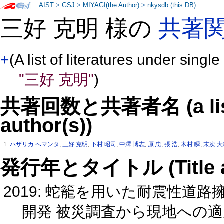
AIST
>
GSJ
>
MIYAGI(the Author)
>
nkysdb (this DB)
三好 克明 様の
共著
+
(A list of literatures under single
"三好 克明"
)
共著回数と共著者名 (a list o
author(s))
1:
ハザリカ へマンタ
,
三好 克明
,
下村 昭司
,
中澤 博志
,
原 忠
,
張 浩
,
木村 瞬
,
末次 
発行年とタイトル (Title and 
2019: 蛇籠を用いた耐震性道
開発 被災調査から現地への