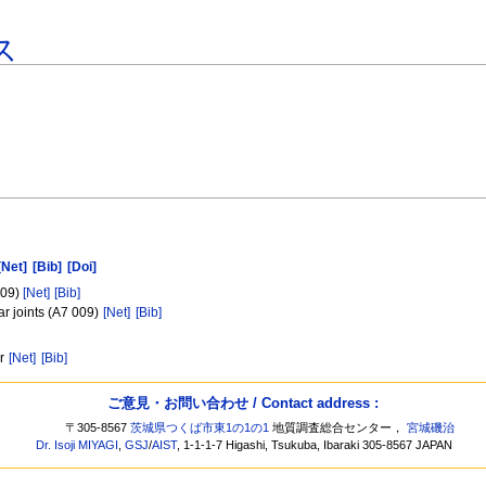
ス
[Net]
[Bib]
[Doi]
09)
[Net]
[Bib]
r joints (A7 009)
[Net]
[Bib]
ar
[Net]
[Bib]
ご意見・お問い合わせ / Contact address :
〒305-8567
茨城県つくば市東1の1の1
地質調査総合センター，
宮城磯治
Dr. Isoji MIYAGI
,
GSJ
/
AIST
, 1-1-1-7 Higashi, Tsukuba, Ibaraki 305-8567 JAPAN