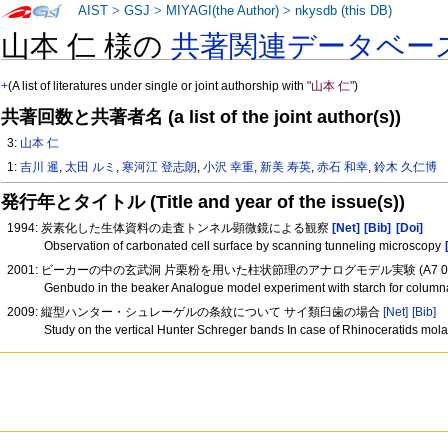
AIST
>
GSJ
>
MIYAGI(the Author)
>
nkysdb (this DB)
山本 仁 様の
共著関連データベー
+
(A list of literatures under single or joint authorship with
"山本 仁"
)
共著回数と共著者名 (a list of the joint author(s))
3:
山本 仁
1:
吉川 暹
,
太田 ルミ
,
寒河江 登志朗
,
小沢 幸重
,
新美 寿英
,
赤石 和幸
,
鈴木 久仁博
発行年とタイトル (Title and year of the issue(s))
1994: 炭素化した生体資料の走査トンネル顕微鏡による観察
[Net]
[Bib]
[Doi]
Observation of carbonated cell surface by scanning tunneling microscopy
2001: ビーカーの中の玄武洞 片栗粉を用いた柱状節理のアナログモデル実験 (A7 0
Genbudo in the beaker Analogue model experiment with starch for columna
2009: 縦型ハンター・シュレーゲルの条紋について サイ類臼歯の場合
[Net]
[Bib]
Study on the vertical Hunter Schreger bands In case of Rhinoceratids mol