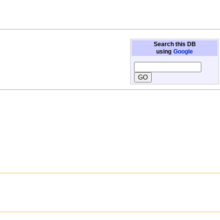
Search this DB
using
Google