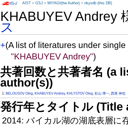
AIST
>
GSJ
>
MIYAGI(the Author)
>
nkysdb (this DB)
KHABUYEV Andrey
ス
+
(A list of literatures under single
"KHABUYEV Andrey"
)
共著回数と共著者名 (a list o
author(s))
1:
BELOUSOV Oleg
,
KHABUYEV Andrey
,
KHLYSTOV Oleg
,
杉山 博一
,
西尾 伸也
発行年とタイトル (Title and 
2014: バイカル湖の湖底表