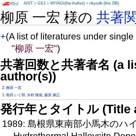
AIST
>
GSJ
>
MIYAGI(the Author)
>
nkysdb (this DB)
柳原 一宏 様の
共著
+
(A list of literatures under single
"柳原 一宏"
)
共著回数と共著者名 (a list o
author(s))
2:
柳原 一宏
1:
島田 いく郎
,
木村 隆俊
,
藤原 康正
発行年とタイトル (Title and 
1989: 島根県東南部小馬木の
Hydrothermal Halloysite Depos