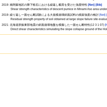
2019: 南阿蘇地区の降下軽石における繰返し載荷を受けた強度特性
[Net]
[Bib]
Shear strength characteristics of descent pumice in Minami Aso area under
2019: 繰り返し一面せん断試験による大規模崩壊斜面試料の残留強度の検討
[Net]
Residual strength property of soil obtained at large slope failure site evalu
2021: 北海道胆振東部地震の斜面崩壊地盤を模擬した一面せん断特性(12 3 1 07)
[
Direct shear characteristics simulating the slope collapse ground of the H