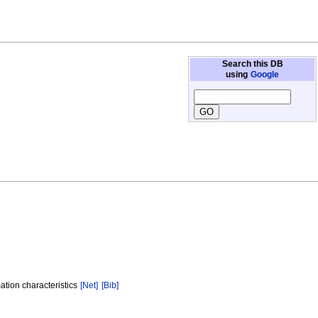
Search this DB
using
Google
ation characteristics
[Net]
[Bib]