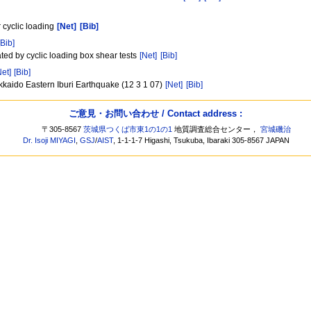
 cyclic loading
[Net]
[Bib]
[Bib]
ated by cyclic loading box shear tests
[Net]
[Bib]
Net]
[Bib]
okkaido Eastern Iburi Earthquake (12 3 1 07)
[Net]
[Bib]
ご意見・お問い合わせ / Contact address :
〒305-8567
茨城県つくば市東1の1の1
地質調査総合センター，
宮城磯治
Dr. Isoji MIYAGI
,
GSJ
/
AIST
, 1-1-1-7 Higashi, Tsukuba, Ibaraki 305-8567 JAPAN