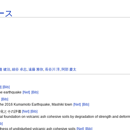
ース
邉 健治
,
細谷 卓志
,
遠藤 雅弥
,
長谷川 淳
,
阿部 慶太
t]
[Bib]
 the earthquake
[Net]
[Bib]
]
[Bib]
of the 2016 Kumamoto Earthquake, Mashiki town
[Net]
[Bib]
定化とその評価
[Net]
[Bib]
l foundation on volcanic ash cohesive soils by degradation of strength and deform
b]
ffness of undisturbed volcanic ash cohesive soils
[Net]
[Bib]