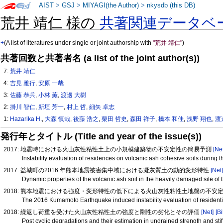
AIST
>
GSJ
>
MIYAGI(the Author)
>
nkysdb (this DB)
荒井 靖仁 様の
共著関連データベ
+
(A list of literatures under single or joint authorship with
"荒井 靖仁"
)
共著回数と共著者名 (a list of the joint author(s))
7:
荒井 靖仁
4:
吉見 雅行
,
安原 一哉
3:
佐藤 恭兵
,
小林 薫
,
渡邊 大樹
2:
掛川 智仁
,
新垣 芳一
,
村上 哲
,
細矢 卓志
1:
Hazarika H.
,
大森 慎哉
,
後藤 浩之
,
栗田 哲史
,
森田 祥子
,
橋本 和佳
,
浅野 翔也
,
渡
発行年とタイトル (Title and year of the issue(s))
2017: 地震時における火山灰性粘性土上の小規模建築物の不安定性の簡易予測
[Ne
Instability evaluation of residences on volcanic ash cohesive soils during
2017: 益城町の2016 年熊本地震被害集中域における凝灰質土の動的変形特性
[Net
Dynamic properties of the volcanic ash soil in the heavily damaged site 
2018: 熊本地震における強度・変形特性の低下による火山灰性粘性土地盤の不安
The 2016 Kumamoto Earthquake induced instability evaluation of residentia
2018: 繰返し荷重を受けた火山灰性粘性土の強度と剛性の劣化とその評価
[Net]
[Bi
Post cyclic degradations and their estimation in undrained strength and sti