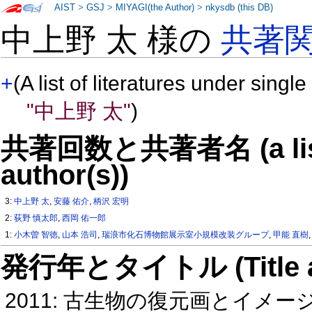
AIST
>
GSJ
>
MIYAGI(the Author)
>
nkysdb (this DB)
中上野 太 様の
共著
+
(A list of literatures under single
"中上野 太"
)
共著回数と共著者名 (a list o
author(s))
3:
中上野 太
,
安藤 佑介
,
柄沢 宏明
2:
荻野 慎太郎
,
西岡 佑一郎
1:
小木曽 智徳
,
山本 浩司
,
瑞浪市化石博物館展示室小規模改装グループ
,
甲能 直樹
発行年とタイトル (Title and 
2011: 古生物の復元画とイメ