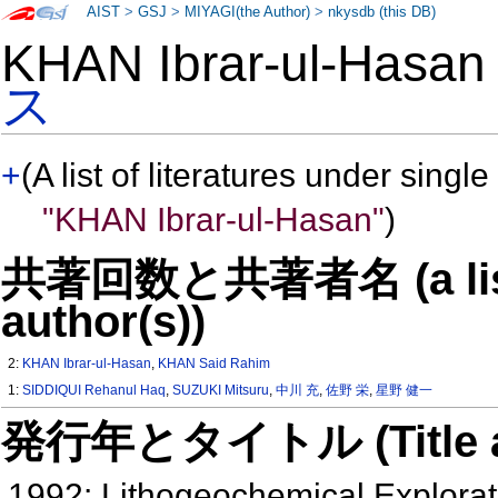
AIST
>
GSJ
>
MIYAGI(the Author)
>
nkysdb (this DB)
KHAN Ibrar-ul-Has
ス
+
(A list of literatures under single
"KHAN Ibrar-ul-Hasan"
)
共著回数と共著者名 (a list o
author(s))
2:
KHAN Ibrar-ul-Hasan
,
KHAN Said Rahim
1:
SIDDIQUI Rehanul Haq
,
SUZUKI Mitsuru
,
中川 充
,
佐野 栄
,
星野 健一
発行年とタイトル (Title and 
1992: Lithogeochemical Explora