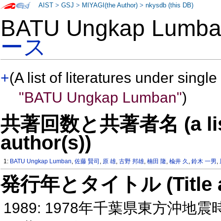
AIST
>
GSJ
>
MIYAGI(the Author)
>
nkysdb (this DB)
BATU Ungkap Lum
ース
+
(A list of literatures under single
"BATU Ungkap Lumban"
)
共著回数と共著者名 (a list o
author(s))
1:
BATU Ungkap Lumban
,
佐藤 賢司
,
原 雄
,
古野 邦雄
,
楠田 隆
,
楡井 久
,
鈴木 一男
,
発行年とタイトル (Title and 
1989: 1978年千葉県東方沖