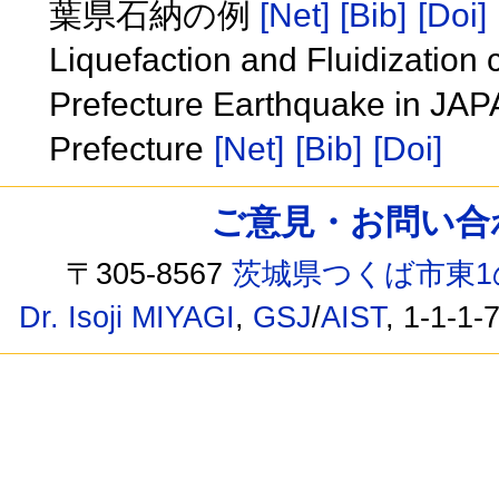
葉県石納の例
[Net]
[Bib]
[Doi]
Liquefaction and Fluidization
Prefecture Earthquake in J
Prefecture
[Net]
[Bib]
[Doi]
ご意見・お問い合わせ /
〒305-8567
茨城県つくば市東1
Dr. Isoji MIYAGI
,
GSJ
/
AIST
, 1-1-1-