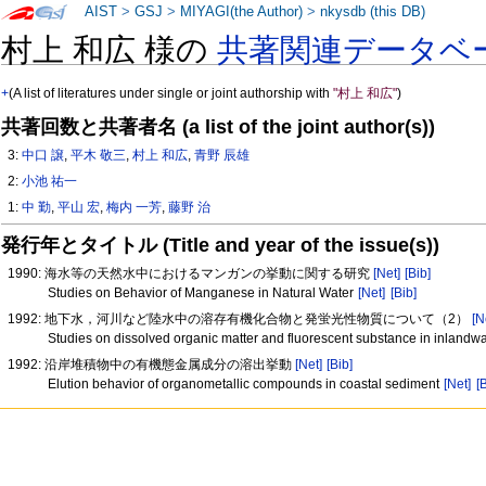
AIST
>
GSJ
>
MIYAGI(the Author)
>
nkysdb (this DB)
村上 和広 様の
共著関連データベ
+
(A list of literatures under single or joint authorship with
"村上 和広"
)
共著回数と共著者名 (a list of the joint author(s))
3:
中口 譲
,
平木 敬三
,
村上 和広
,
青野 辰雄
2:
小池 祐一
1:
中 勤
,
平山 宏
,
梅内 一芳
,
藤野 治
発行年とタイトル (Title and year of the issue(s))
1990: 海水等の天然水中におけるマンガンの挙動に関する研究
[Net]
[Bib]
Studies on Behavior of Manganese in Natural Water
[Net]
[Bib]
1992: 地下水，河川など陸水中の溶存有機化合物と発蛍光性物質について（2）
[N
Studies on dissolved organic matter and fluorescent substance in inlandwat
1992: 沿岸堆積物中の有機態金属成分の溶出挙動
[Net]
[Bib]
Elution behavior of organometallic compounds in coastal sediment
[Net]
[