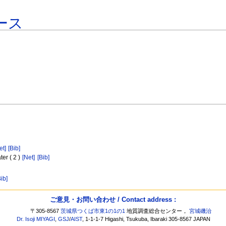
ース
et]
[Bib]
er ( 2 )
[Net]
[Bib]
Bib]
ご意見・お問い合わせ / Contact address :
〒305-8567
茨城県つくば市東1の1の1
地質調査総合センター，
宮城磯治
Dr. Isoji MIYAGI
,
GSJ
/
AIST
, 1-1-1-7 Higashi, Tsukuba, Ibaraki 305-8567 JAPAN