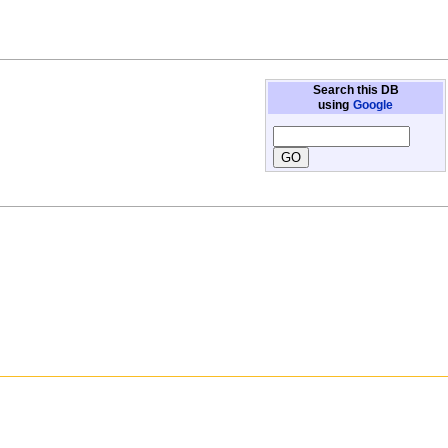
Search this DB
using
Google