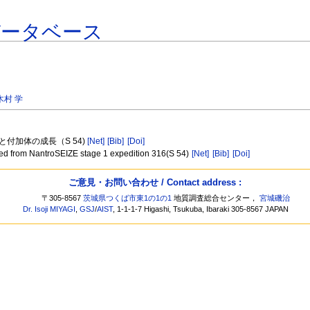
データベース
木村 学
断層と付加体の成長（S 54)
[Net]
[Bib]
[Doi]
ealed from NantroSEIZE stage 1 expedition 316(S 54)
[Net]
[Bib]
[Doi]
ご意見・お問い合わせ / Contact address :
〒305-8567
茨城県つくば市東1の1の1
地質調査総合センター，
宮城磯治
Dr. Isoji MIYAGI
,
GSJ
/
AIST
, 1-1-1-7 Higashi, Tsukuba, Ibaraki 305-8567 JAPAN