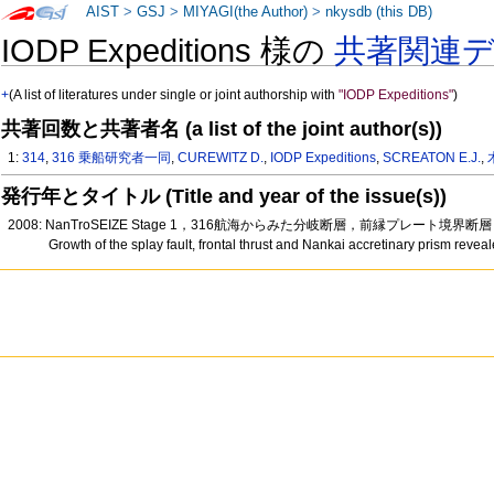
AIST
>
GSJ
>
MIYAGI(the Author)
>
nkysdb (this DB)
IODP Expeditions 様の
共著関連
+
(A list of literatures under single or joint authorship with
"IODP Expeditions"
)
共著回数と共著者名 (a list of the joint author(s))
1:
314
,
316 乗船研究者一同
,
CUREWITZ D.
,
IODP Expeditions
,
SCREATON E.J.
,
発行年とタイトル (Title and year of the issue(s))
2008: NanTroSEIZE Stage 1，316航海からみた分岐断層，前縁プレート境界
Growth of the splay fault, frontal thrust and Nankai accretinary prism rev