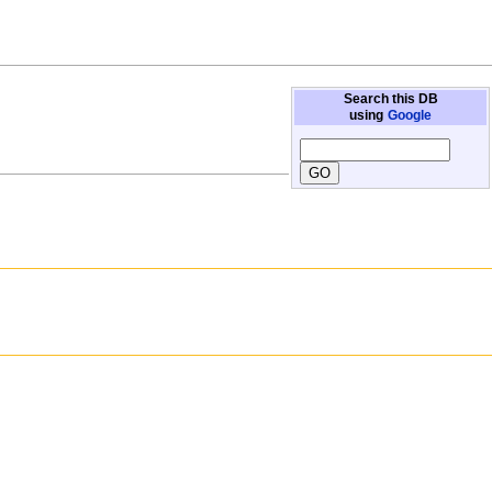
Search this DB
using
Google