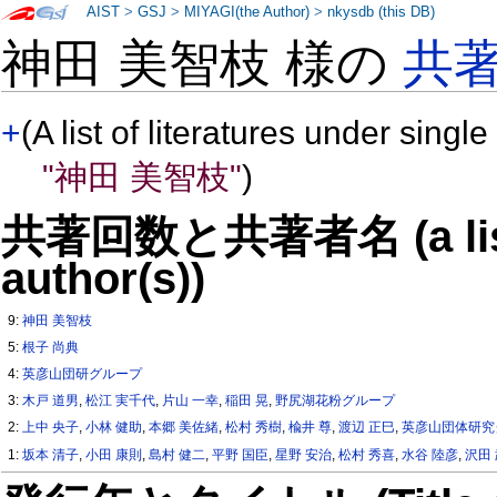
AIST
>
GSJ
>
MIYAGI(the Author)
>
nkysdb (this DB)
神田 美智枝 様の
共
+
(A list of literatures under single
"神田 美智枝"
)
共著回数と共著者名 (a list o
author(s))
9:
神田 美智枝
5:
根子 尚典
4:
英彦山団研グループ
3:
木戸 道男
,
松江 実千代
,
片山 一幸
,
稲田 晃
,
野尻湖花粉グループ
2:
上中 央子
,
小林 健助
,
本郷 美佐緒
,
松村 秀樹
,
楡井 尊
,
渡辺 正巳
,
英彦山団体研究
1:
坂本 清子
,
小田 康則
,
島村 健二
,
平野 国臣
,
星野 安治
,
松村 秀喜
,
水谷 陸彦
,
沢田