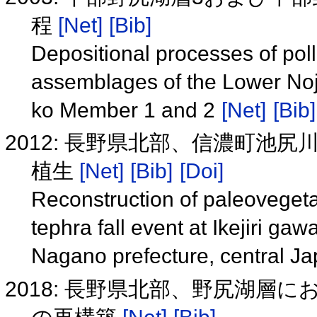
程
[Net]
[Bib]
Depositional processes of poll
assemblages of the Lower Noji
ko Member 1 and 2
[Net]
[Bib]
2012: 長野県北部、信濃町池
植生
[Net]
[Bib]
[Doi]
Reconstruction of paleovegetat
tephra fall event at Ikejiri ga
Nagano prefecture, central J
2018: 長野県北部、野尻湖層