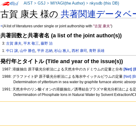
AIST
>
GSJ
>
MIYAGI(the Author)
>
nkysdb (this DB)
古賀 康夫 様の
共著関連データベ
+
(A list of literatures under single or joint authorship with
"古賀 康夫"
)
共著回数と共著者名 (a list of the joint author(s))
3:
古賀 康夫
,
平木 敬三
,
藤野 治
1:
中口 譲
,
山中 勝也
,
平井 志納
,
杉山 雅人
,
西村 康司
,
青野 辰雄
発行年とタイトル (Title and year of the issue(s))
1987: 溶媒抽出 原子吸光分析法による天然水中のカドミウムの定量と分布
[Net]
[
1988: グラファイト炉 原子吸光分析法による海水中イッテルビウムの定量
[Net]
[B
Determination of yitterbium in sea water by graphite furnace atomic absor
1991: 天然水中のリン酸イオンの溶媒抽出／誘導結合プラズマ発光分析法による
Determination of Phosphate Ions in Natural Water by Solvent Extraction/I