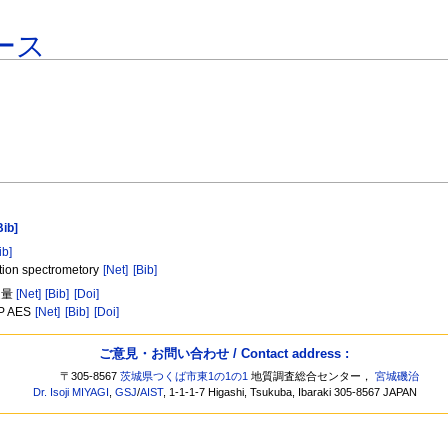
ース
Bib]
ib]
ption spectrometory
[Net]
[Bib]
定量
[Net]
[Bib]
[Doi]
CP AES
[Net]
[Bib]
[Doi]
ご意見・お問い合わせ / Contact address :
〒305-8567
茨城県つくば市東1の1の1
地質調査総合センター，
宮城磯治
Dr. Isoji MIYAGI
,
GSJ
/
AIST
, 1-1-1-7 Higashi, Tsukuba, Ibaraki 305-8567 JAPAN