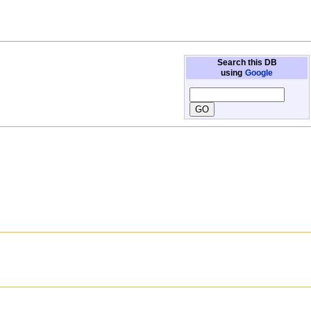
Search this DB
using
Google