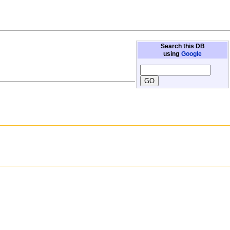
Search this DB
using
Google