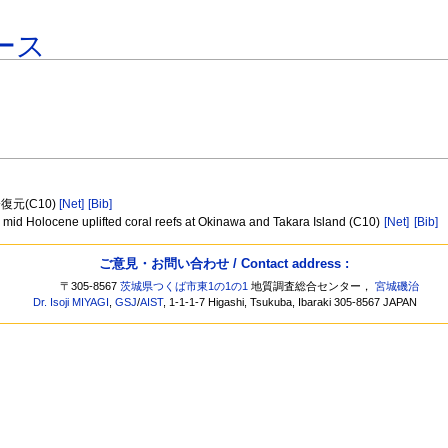
ース
元(C10)
[Net]
[Bib]
om mid Holocene uplifted coral reefs at Okinawa and Takara Island (C10)
[Net]
[Bib]
ご意見・お問い合わせ / Contact address :
〒305-8567
茨城県つくば市東1の1の1
地質調査総合センター，
宮城磯治
Dr. Isoji MIYAGI
,
GSJ
/
AIST
, 1-1-1-7 Higashi, Tsukuba, Ibaraki 305-8567 JAPAN