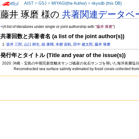
AIST
>
GSJ
>
MIYAGI(the Author)
>
nkysdb (this DB)
藤井 琢磨 様の
共著関連データベ
+
(A list of literatures under single or joint authorship with
"藤井 琢磨"
)
共著回数と共著者名 (a list of the joint author(s))
1:
坂井 三郎
,
山口 耕生
,
岨 康輝
,
本郷 宙軌
,
田中 健太郎
,
藤井 琢磨
発行年とタイトル (Title and year of the issue(s))
2020: 沖縄・宝島の中期完新世離水サンゴ礁産の化石サンゴを用いた海洋表層塩分復
Reconstructed sea surface salinity estimated by fossil corals collected fr