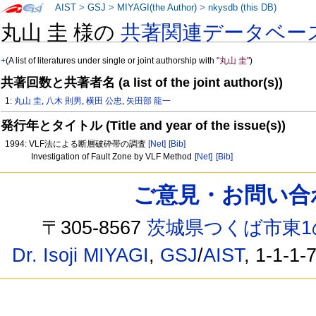
AIST
>
GSJ
>
MIYAGI(the Author)
>
nkysdb (this DB)
丸山 圭 様の
共著関連データベー
+
(A list of literatures under single or joint authorship with
"丸山 圭"
)
共著回数と共著者名 (a list of the joint author(s))
1:
丸山 圭
,
八木 則男
,
横田 公忠
,
矢田部 龍一
発行年とタイトル (Title and year of the issue(s))
1994: VLF法による断層破砕帯の調査
[Net]
[Bib]
Investigation of Fault Zone by VLF Method
[Net]
[Bib]
ご意見・お問い合わせ /
〒305-8567
茨城県つくば市東1
Dr. Isoji MIYAGI
,
GSJ
/
AIST
, 1-1-1-