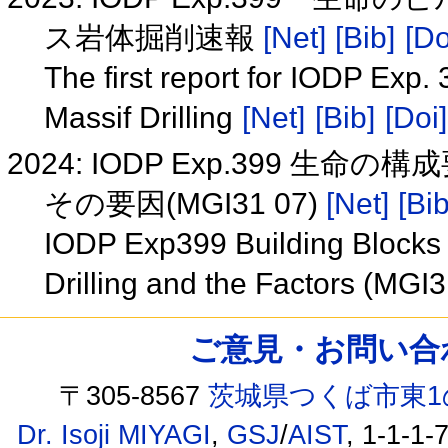
ス岩体掘削速報
[Net]
[Bib]
[Do
The first report for IODP Exp. 
Massif Drilling
[Net]
[Bib]
[Doi]
2024: IODP Exp.399 
その要因(MGI31 07)
[Net]
[Bib
IODP Exp399 Building Blocks o
Drilling and the Factors (MGI
ご意見・お問い合わせ /
〒305-8567
茨城県つくば市東1
Dr. Isoji MIYAGI
,
GSJ
/
AIST
, 1-1-1-