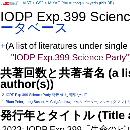
AIST
>
GSJ
>
MIYAGI(the Author)
>
nkysdb (this DB)
IODP Exp.399 Scien
ータベース
+
(A list of literatures under single
"IODP Exp.399 Science Party"
共著回数と共著者名 (a list o
author(s))
2:
IODP Exp.399 Science Party
,
野坂 俊夫
,
阿部 なつ江
1:
Blum Peter
,
Lang Susan
,
McCaig Andrew
,
ブルム ピーター
,
マッケイグ アンド
発行年とタイトル (Title and 
2023: IODP Exp.399