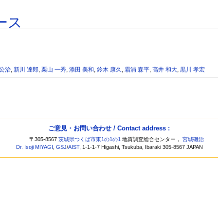
ース
 公治
,
新川 達郎
,
栗山 一秀
,
添田 美和
,
鈴木 康久
,
霜浦 森平
,
高井 和大
,
黒川 孝宏
ご意見・お問い合わせ / Contact address :
〒305-8567
茨城県つくば市東1の1の1
地質調査総合センター，
宮城磯治
Dr. Isoji MIYAGI
,
GSJ
/
AIST
, 1-1-1-7 Higashi, Tsukuba, Ibaraki 305-8567 JAPAN