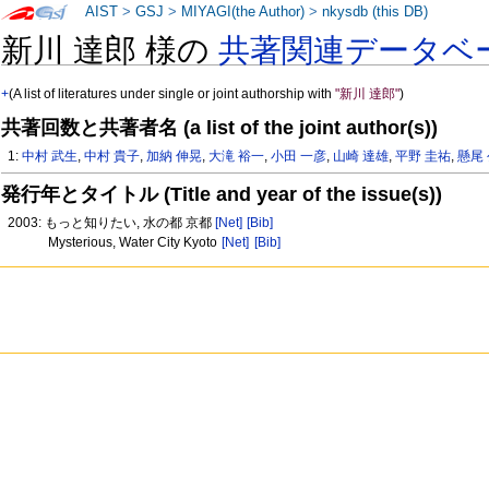
AIST
>
GSJ
>
MIYAGI(the Author)
>
nkysdb (this DB)
新川 達郎 様の
共著関連データベ
+
(A list of literatures under single or joint authorship with
"新川 達郎"
)
共著回数と共著者名 (a list of the joint author(s))
1:
中村 武生
,
中村 貴子
,
加納 伸晃
,
大滝 裕一
,
小田 一彦
,
山崎 達雄
,
平野 圭祐
,
懸尾
発行年とタイトル (Title and year of the issue(s))
2003: もっと知りたい, 水の都 京都
[Net]
[Bib]
Mysterious, Water City Kyoto
[Net]
[Bib]