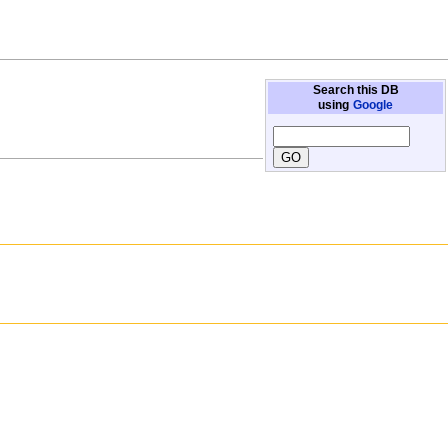
Search this DB
using
Google