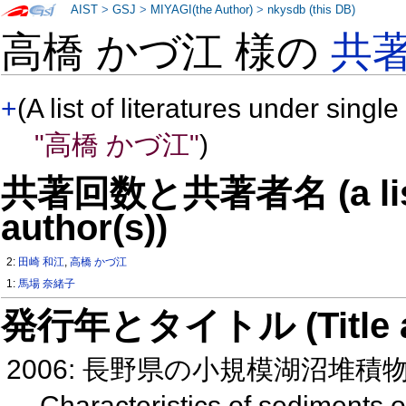
AIST
>
GSJ
>
MIYAGI(the Author)
>
nkysdb (this DB)
高橋 かづ江 様の
共
+
(A list of literatures under single
"高橋 かづ江"
)
共著回数と共著者名 (a list o
author(s))
2:
田崎 和江
,
高橋 かづ江
1:
馬場 奈緒子
発行年とタイトル (Title and 
2006: 長野県の小規模湖沼堆積物の
Characteristics of sediments 