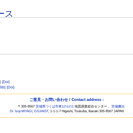
ース
]
[Doi]
Bib]
[Doi]
ご意見・お問い合わせ / Contact address :
〒305-8567
茨城県つくば市東1の1の1
地質調査総合センター，
宮城磯治
Dr. Isoji MIYAGI
,
GSJ
/
AIST
, 1-1-1-7 Higashi, Tsukuba, Ibaraki 305-8567 JAPAN