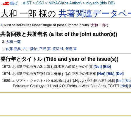
AIST
>
GSJ
>
MIYAGI(the Author)
>
nkysdb (this DB)
大和 一郎 様の
共著関連データベ
+
(A list of literatures under single or joint authorship with
"大和 一郎"
)
共著回数と共著者名 (a list of the joint author(s))
3:
大和 一郎
1:
佐藤 克典
,
古川 隆治
,
平野 実
,
渡辺 進
,
飯島 東
発行年とタイトル (Title and year of the issue(s))
1973: 北海道空知地方のSrに富む輝沸石の産状とその性質
[Net]
[Bib]
1974: 北海道空知地方芦別付近に分布する白亜系中の沸石相
[Net]
[Bib]
[Doi]
1989: エジプト・ウェストバクル地域におけるHおよびK油田の石油地質
[Net]
[Bib
Petroleum Geology of H and K Oil Fields in West Bakr Area, EGYPT
[Net]
[