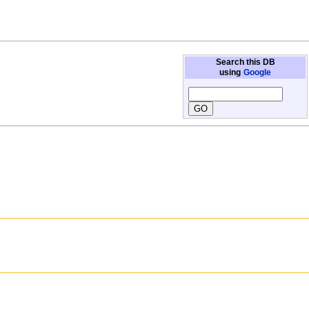
Search this DB
using
Google