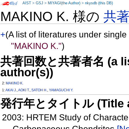
AIST
>
GSJ
>
MIYAGI(the Author)
>
nkysdb (this DB)
MAKINO K. 様の
共
+
(A list of literatures under single
"MAKINO K."
)
共著回数と共著者名 (a list o
author(s))
2:
MAKINO K.
1:
AKAI J.
,
AOKI T.
,
SATOH H.
,
YAMAGUCHI Y.
発行年とタイトル (Title and 
2003: HRTEM Study of Characteri
Carbonaceous Chondrites
[Ne