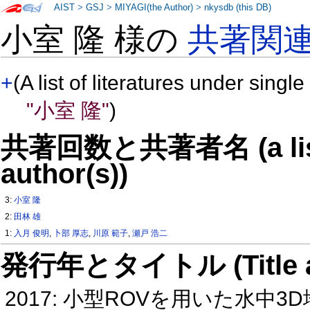
AIST
>
GSJ
>
MIYAGI(the Author)
>
nkysdb (this DB)
小室 隆 様の
共著関
+
(A list of literatures under single
"小室 隆"
)
共著回数と共著者名 (a list o
author(s))
3:
小室 隆
2:
田林 雄
1:
入月 俊明
,
卜部 厚志
,
川原 範子
,
瀬戸 浩二
発行年とタイトル (Title and 
2017: 小型ROVを用いた水中