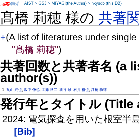
AIST
>
GSJ
>
MIYAGI(the Author)
>
nkysdb (this DB)
髙橋 莉穂 様の
共著
+
(A list of literatures under single
"髙橋 莉穂"
)
共著回数と共著者名 (a list o
author(s))
1:
丸山 純也
,
坂中 伸也
,
工藤 良二
,
新谷 毅
,
石井 裕也
,
髙橋 莉穂
発行年とタイトル (Title and 
2024: 電気探査を用いた根室
[Bib]