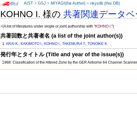
AIST
>
GSJ
>
MIYAGI(the Author)
>
nkysdb (this DB)
KOHNO I. 様の
共著関連データベ
+
(A list of literatures under single or joint authorship with
"KOHNO I."
)
共著回数と共著者名 (a list of the joint author(s))
1:
ARAI K.
,
KAKIMOTO I.
,
KOHNO I.
,
TAKEMURA T.
,
TONOIKE K.
発行年とタイトル (Title and year of the issue(s))
1988: Classification of the Altered Zone by the GER Airborne 64 Channel Scanne