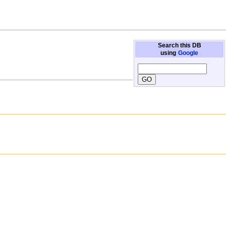
Search this DB
using
Google