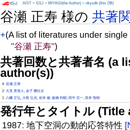
AIST
>
GSJ
>
MIYAGI(the Author)
>
nkysdb (this DB)
谷瀬 正寿 様の
共著
+
(A list of literatures under single
"谷瀬 正寿"
)
共著回数と共著者名 (a list o
author(s))
4:
谷瀬 正寿
2:
大見 美智人
,
金子 勝比古
1:
八幡 正弘
,
大島 弘光
,
岩本 健
,
板橋 利昭
,
田中 荘一
,
筒井 智樹
発行年とタイトル (Title and 
1987: 地下空洞の動的応答特性
[