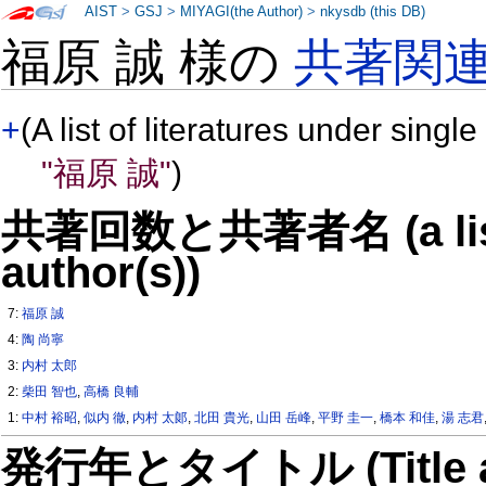
AIST
>
GSJ
>
MIYAGI(the Author)
>
nkysdb (this DB)
福原 誠 様の
共著関
+
(A list of literatures under single
"福原 誠"
)
共著回数と共著者名 (a list o
author(s))
7:
福原 誠
4:
陶 尚寧
3:
内村 太郎
2:
柴田 智也
,
高橋 良輔
1:
中村 裕昭
,
似内 徹
,
内村 太郞
,
北田 貴光
,
山田 岳峰
,
平野 圭一
,
橋本 和佳
,
湯 志君
発行年とタイトル (Title and 