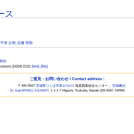
ース
,
平原 正樹
,
近藤 哲朗
[Bib]
essions (D006 010)
[Net]
[Bib]
ご意見・お問い合わせ / Contact address :
〒305-8567
茨城県つくば市東1の1の1
地質調査総合センター，
宮城磯治
Dr. Isoji MIYAGI
,
GSJ
/
AIST
, 1-1-1-7 Higashi, Tsukuba, Ibaraki 305-8567 JAPAN