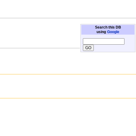
Search this DB
using
Google