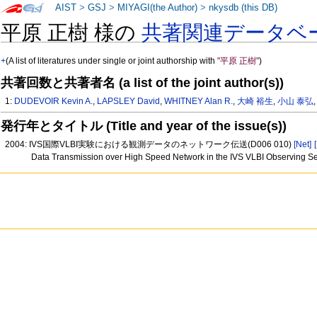
AIST
>
GSJ
>
MIYAGI(the Author)
>
nkysdb (this DB)
平原 正樹 様の
共著関連データベ
+
(A list of literatures under single or joint authorship with
"平原 正樹"
)
共著回数と共著者名 (a list of the joint author(s))
1:
DUDEVOIR Kevin A.
,
LAPSLEY David
,
WHITNEY Alan R.
,
大崎 裕生
,
小山 泰弘
発行年とタイトル (Title and year of the issue(s))
2004: IVS国際VLBI実験における観測データのネットワーク伝送(D006 010)
[Net]
Data Transmission over High Speed Network in the IVS VLBI Observing S