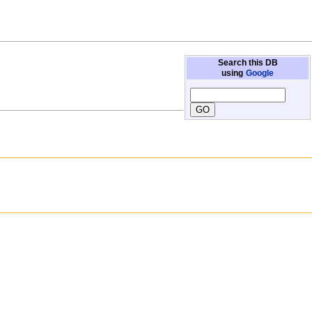
Search this DB
using
Google