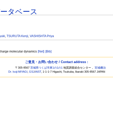
データベース
yuki
,
TSURUTA Kenji
,
VASHISHTA Priya
le charge molecular dynamics
[Net]
[Bib]
ご意見・お問い合わせ / Contact address :
〒305-8567
茨城県つくば市東1の1の1
地質調査総合センター，
宮城磯治
Dr. Isoji MIYAGI
,
GSJ
/
AIST
, 1-1-1-7 Higashi, Tsukuba, Ibaraki 305-8567 JAPAN