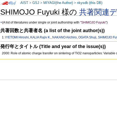
AIST
>
GSJ
>
MIYAGI(the Author)
>
nkysdb (this DB)
SHIMOJO Fuyuki 様の
共著関連
+
(A list of literatures under single or joint authorship with
"SHIMOJO Fuyuki"
)
共著回数と共著者名 (a list of the joint author(s))
1:
IYETOMI Hiroshi
,
KALIA Rajiv K.
,
NAKANO Aiichiro
,
OGATA Shuji
,
SHIMOJO Fu
発行年とタイトル (Title and year of the issue(s))
2000: Role of atomic charge transfer on sintering of TiO2 nanoparticles: Variab