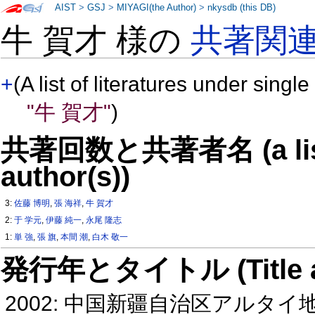
AIST
>
GSJ
>
MIYAGI(the Author)
>
nkysdb (this DB)
牛 賀才 様の
共著関
+
(A list of literatures under single
"牛 賀才"
)
共著回数と共著者名 (a list o
author(s))
3:
佐藤 博明
,
張 海祥
,
牛 賀才
2:
于 学元
,
伊藤 純一
,
永尾 隆志
1:
単 強
,
張 旗
,
本間 潮
,
白木 敬一
発行年とタイトル (Title and 
2002: 中国新疆自治区アル