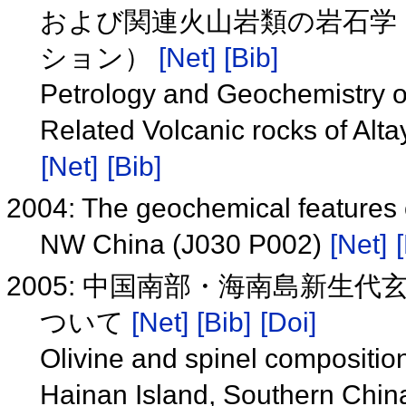
および関連火山岩類の岩石学・地
ション）
[Net]
[Bib]
Petrology and Geochemistry o
Related Volcanic rocks of Alt
[Net]
[Bib]
2004: The geochemical features of
NW China (J030 P002)
[Net]
2005: 中国南部・海南島新
ついて
[Net]
[Bib]
[Doi]
Olivine and spinel composition
Hainan Island, Southern Chi