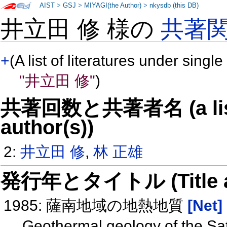
AIST
>
GSJ
>
MIYAGI(the Author)
>
nkysdb (this DB)
井立田 修 様の
共著
+
(A list of literatures under single
"井立田 修"
)
共著回数と共著者名 (a list o
author(s))
2:
井立田 修
,
林 正雄
発行年とタイトル (Title and 
1985: 薩南地域の地熱地質
[Net]
Geothermal geology of the S