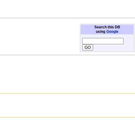
Search this DB
using
Google