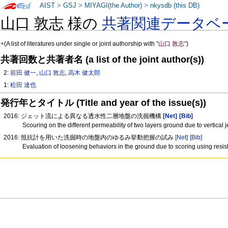
AIST
>
GSJ
>
MIYAGI(the Author)
>
nkysdb (this DB)
山口 敦志 様の
共著関連データベ
+
(A list of literatures under single or joint authorship with
"山口 敦志"
)
共著回数と共著者名 (a list of the joint author(s))
2:
前田 健一
,
山口 敦志
,
高木 健太郎
1:
松田 達也
発行年とタイトル (Title and year of the issue(s))
2016: ジェット流による異なる透水性二層地盤の洗掘機構
[Net]
[Bib]
Scouring on the different permeability of two layers ground due to vertical j
2016: 抵抗計を用いた洗掘時の地盤内のゆるみ挙動把握の試み
[Net]
[Bib]
Evaluation of loosening behaviors in the ground due to scoring using resi