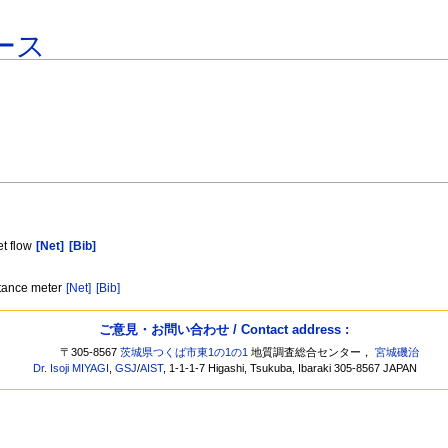
ース
et flow
[Net]
[Bib]
stance meter
[Net]
[Bib]
ご意見・お問い合わせ / Contact address :
〒305-8567
茨城県つくば市東1の1の1
地質調査総合センター，
宮城磯治
Dr. Isoji MIYAGI
,
GSJ
/
AIST
, 1-1-1-7 Higashi, Tsukuba, Ibaraki 305-8567 JAPAN