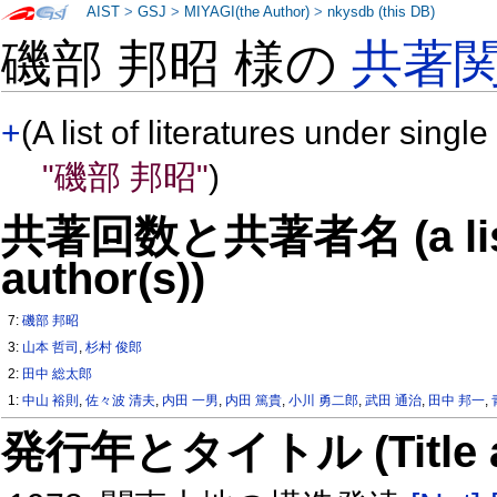
AIST
>
GSJ
>
MIYAGI(the Author)
>
nkysdb (this DB)
磯部 邦昭 様の
共著
+
(A list of literatures under single
"磯部 邦昭"
)
共著回数と共著者名 (a list o
author(s))
7:
磯部 邦昭
3:
山本 哲司
,
杉村 俊郎
2:
田中 総太郎
1:
中山 裕則
,
佐々波 清夫
,
内田 一男
,
内田 篤貴
,
小川 勇二郎
,
武田 通治
,
田中 邦一
,
発行年とタイトル (Title and 