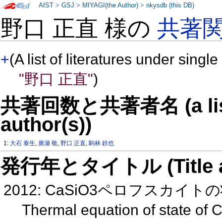
AIST
>
GSJ
>
MIYAGI(the Author)
>
nkysdb (this DB)
野口 正直 様の
共著
+
(A list of literatures under single
"野口 正直"
)
共著回数と共著者名 (a list o
author(s))
1:
大石 泰生
,
廣瀬 敬
,
野口 正直
,
駒林 鉄也
発行年とタイトル (Title and 
2012: CaSiO3ペロフスカイトの
Thermal equation of state of