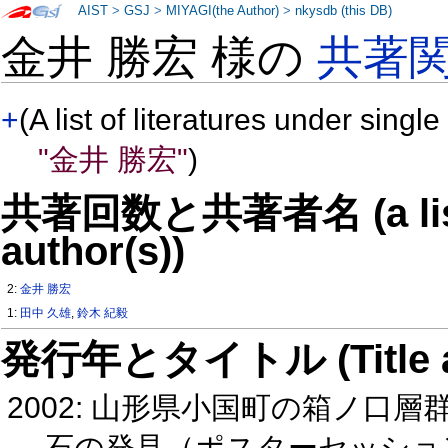
AIST
>
GSJ
>
MIYAGI(the Author)
>
nkysdb (this DB)
金井 勝宏 様の
共著
+
(A list of literatures under single
"金井 勝宏"
)
共著回数と共著者名 (a list o
author(s))
2:
金井 勝宏
1:
田中 久雄
,
鈴木 紀毅
発行年とタイトル (Title and 
2002: 山形県小国町の箱ノ口
石の発見（ポスターセッシ