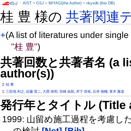
AIST
>
GSJ
>
MIYAGI(the Author)
>
nkysdb (this DB)
桂 豊 様の
共著関連
+
(A list of literatures under single
"桂 豊"
)
共著回数と共著者名 (a list o
author(s))
2:
桂 豊
1:
三田地 利之
,
佐藤 英二
,
大西 靖和
,
宮崎 祐助
,
岸下 崇裕
,
石井 雄輔
,
青木 雅道
発行年とタイトル (Title and 
1999: 山留め施工過程を考慮
の検討
[Net]
[Bib]