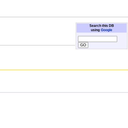
Search this DB
using
Google