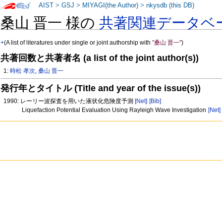
AIST
>
GSJ
>
MIYAGI(the Author)
>
nkysdb (this DB)
桑山 晋一 様の
共著関連データベ
+
(A list of literatures under single or joint authorship with
"桑山 晋一"
)
共著回数と共著者名 (a list of the joint author(s))
1:
時松 孝次
,
桑山 晋一
発行年とタイトル (Title and year of the issue(s))
1990: レーリー波探査を用いた液状化危険度予測
[Net]
[Bib]
Liquefaction Potential Evaluation Using Rayleigh Wave Investigation
[Net]