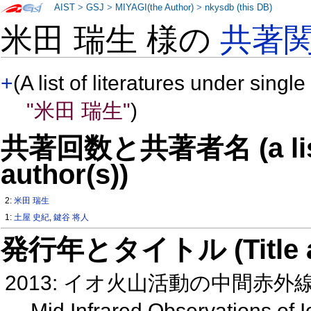
AIST
>
GSJ
>
MIYAGI(the Author)
>
nkysdb (this DB)
米田 瑞生 様の
共著
+
(A list of literatures under single
"米田 瑞生"
)
共著回数と共著者名 (a list o
author(s))
2:
米田 瑞生
1:
土屋 史紀
,
鍵谷 将人
発行年とタイトル (Title and 
2013: イオ火山活動の中間赤外
Mid Infrared Observations of 