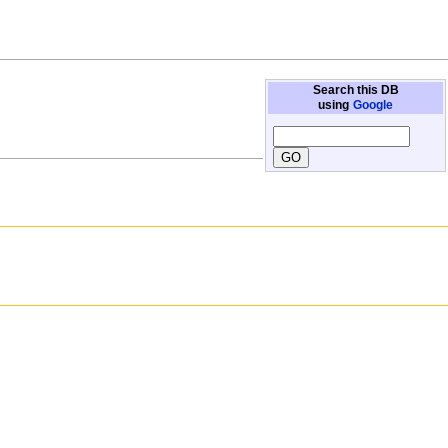
Search this DB
using
Google