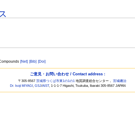
ス
.
ng Compounds
[Net]
[Bib]
[Doi]
ご意見・お問い合わせ / Contact address :
〒305-8567
茨城県つくば市東1の1の1
地質調査総合センター，
宮城磯治
Dr. Isoji MIYAGI
,
GSJ
/
AIST
, 1-1-1-7 Higashi, Tsukuba, Ibaraki 305-8567 JAPAN