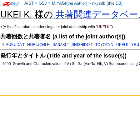
AIST
>
GSJ
>
MIYAGI(the Author)
>
nkysdb (this DB)
UKEI K. 様の
共著関連データベー
+
(A list of literatures under single or joint authorship with
"UKEI K."
)
共著回数と共著者名 (a list of the joint author(s))
1:
FUKUDA T.
,
HORIUCHI H.
,
SASAKI T.
,
SHISHIDO T.
,
TOYOTA N.
,
UKEI K.
,
YE J
発行年とタイトル (Title and year of the issue(s))
1990: Growth and Characterization of Va Sn Ga (Va=Ta, Nb, V) Superconducti