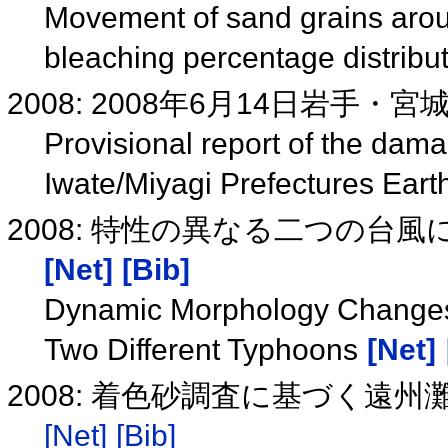
Movement of sand grains arou
bleaching percentage distribu
2008: 2008年6月14日岩手
Provisional report of the dam
Iwate/Miyagi Prefectures Ear
2008: 特性の異なる二つの台
[Net]
[Bib]
Dynamic Morphology Changes 
Two Different Typhoons
[Net]
2008: 着色砂調査に基づく遠
[Net]
[Bib]