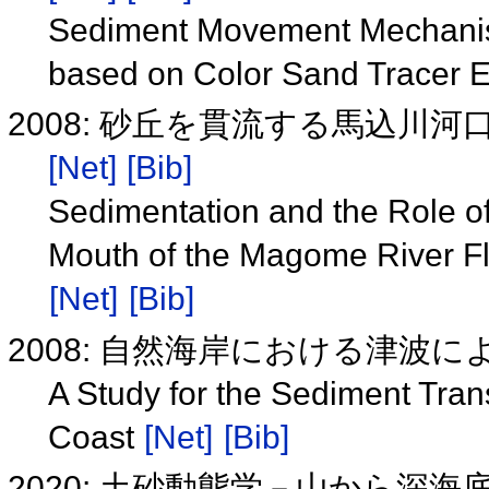
Sediment Movement Mechani
based on Color Sand Tracer 
2008: 砂丘を貫流する馬込川
[Net]
[Bib]
Sedimentation and the Role of
Mouth of the Magome River F
[Net]
[Bib]
2008: 自然海岸における津波
A Study for the Sediment Tran
Coast
[Net]
[Bib]
2020: 土砂動態学－山から深