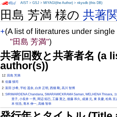
AIST
>
GSJ
>
MIYAGI(the Author)
>
nkysdb (this DB)
田島 芳満 様の
共著
+
(A list of literatures under single
"田島 芳満"
)
共著回数と共著者名 (a list o
author(s))
12:
田島 芳満
8:
佐藤 慎司
2:
富田 沙希
,
平松 遥奈
,
白井 正明
,
西畑 剛
,
高川 智博
1:
SIRIWARDENA Chandana
,
SMARAWICKRAMA Saman
,
WELHENA Thisara
,
ヨ
里子
,
小長井 一男
,
岡辺 拓巳
,
工藤 寛之
,
後藤 和久
,
成瀬 元
,
東 良慶
,
松島 亘
本 恒浩
,
青木 伸一
,
高橋 智幸
発行年とタイトル (Title and 