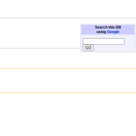
Search this DB
using
Google