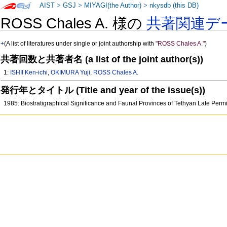
AIST
>
GSJ
>
MIYAGI(the Author)
>
nkysdb (this DB)
ROSS Chales A. 様の
共著関連デ
+
(A list of literatures under single or joint authorship with
"ROSS Chales A."
)
共著回数と共著者名 (a list of the joint author(s))
1:
ISHII Ken-ichi
,
OKIMURA Yuji
,
ROSS Chales A.
発行年とタイトル (Title and year of the issue(s))
1985: Biostratigraphical Significance and Faunal Provinces of Tethyan Late Per