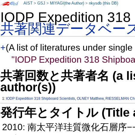
AIST
>
GSJ
>
MIYAGI(the Author)
>
nkysdb (this DB)
IODP Expedition 318
共著関連データベー
+
(A list of literatures under single
"IODP Expedition 318 Shipboar
共著回数と共著者名 (a list o
author(s))
1:
IODP Expedition 318 Shipboard Scientists
,
OLNEY Matthew
,
RIESSELMAN Chri
発行年とタイトル (Title and 
2010: 南太平洋珪質微化石層序−−IO