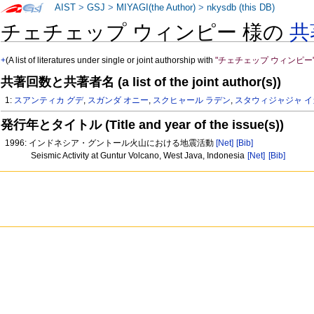
AIST
>
GSJ
>
MIYAGI(the Author)
>
nkysdb (this DB)
チェチェップ ウィンピー 様の
共
+
(A list of literatures under single or joint authorship with
"チェチェップ ウィンピー
共著回数と共著者名 (a list of the joint author(s))
1:
スアンティカ グデ
,
スガンダ オニー
,
スクヒャール ラデン
,
スタウィジャジャ イ
発行年とタイトル (Title and year of the issue(s))
1996: インドネシア・グントール火山における地震活動
[Net]
[Bib]
Seismic Activity at Guntur Volcano, West Java, Indonesia
[Net]
[Bib]