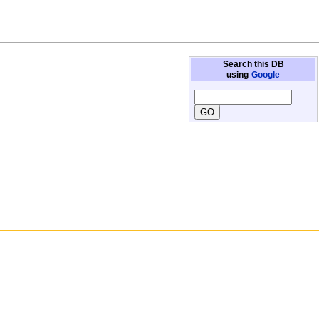
Search this DB
using
Google