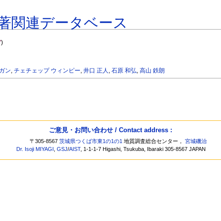
著関連データベース
"
)
ガン
,
チェチェップ ウィンピー
,
井口 正人
,
石原 和弘
,
高山 鉄朗
ご意見・お問い合わせ / Contact address :
〒305-8567
茨城県つくば市東1の1の1
地質調査総合センター，
宮城磯治
Dr. Isoji MIYAGI
,
GSJ
/
AIST
, 1-1-1-7 Higashi, Tsukuba, Ibaraki 305-8567 JAPAN