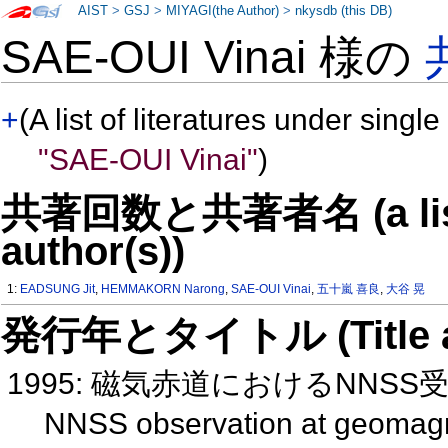
AIST
>
GSJ
>
MIYAGI(the Author)
>
nkysdb (this DB)
SAE-OUI Vinai 様の
+
(A list of literatures under single
"SAE-OUI Vinai"
)
共著回数と共著者名 (a list o
author(s))
1:
EADSUNG Jit
,
HEMMAKORN Narong
,
SAE-OUI Vinai
,
五十嵐 喜良
,
大谷 晃
発行年とタイトル (Title and 
1995: 磁気赤道におけるNNS
NNSS observation at geomagn