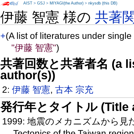
AIST
>
GSJ
>
MIYAGI(the Author)
>
nkysdb (this DB)
伊藤 智憲 様の
共著
+
(A list of literatures under single
"伊藤 智憲"
)
共著回数と共著者名 (a list o
author(s))
2:
伊藤 智憲
,
古本 宗充
発行年とタイトル (Title and 
1999: 地震のメカニズムから
Tectonics of the Taiwan regi