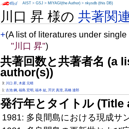
AIST
>
GSJ
>
MIYAGI(the Author)
>
nkysdb (this DB)
川口 昇 様の
共著関
+
(A list of literatures under single
"川口 昇"
)
共著回数と共著者名 (a list o
author(s))
3:
川口 昇
,
木庭 元晴
1:
古池 鋼
,
福島 宏明
,
福本 紘
,
芹沢 真澄
,
高橋 達郎
発行年とタイトル (Title and 
1981: 多良間島における現成