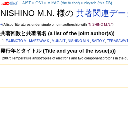
AIST
>
GSJ
>
MIYAGI(the Author)
>
nkysdb (this DB)
NISHINO M.N. 様の
共著関連デー
+
(A list of literatures under single or joint authorship with
"NISHINO M.N."
)
共著回数と共著者名 (a list of the joint author(s))
1:
FUJIMOTO M.
,
MAEZAWA K.
,
MUKAI T.
,
NISHINO M.N.
,
SAITO Y.
,
TERASAWA T
発行年とタイトル (Title and year of the issue(s))
2007: Temperature anisotropies of electrons and two component protons in the 