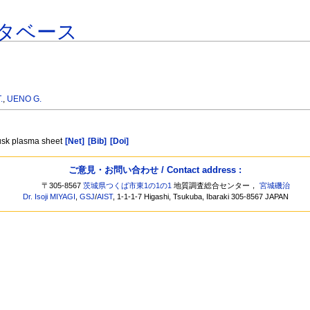
タベース
.
,
UENO G.
dusk plasma sheet
[Net]
[Bib]
[Doi]
ご意見・お問い合わせ / Contact address :
〒305-8567
茨城県つくば市東1の1の1
地質調査総合センター，
宮城磯治
Dr. Isoji MIYAGI
,
GSJ
/
AIST
, 1-1-1-7 Higashi, Tsukuba, Ibaraki 305-8567 JAPAN