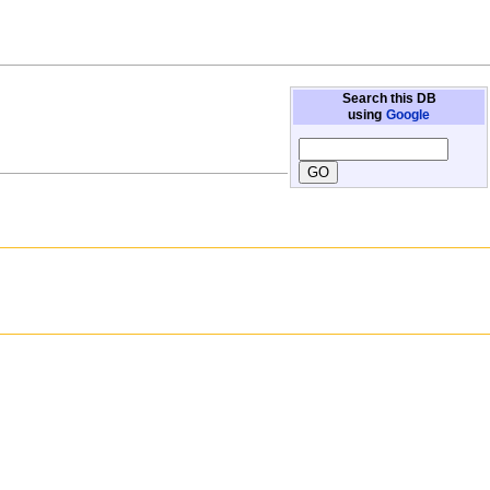
Search this DB
using
Google