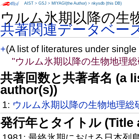
AIST
>
GSJ
>
MIYAGI(the Author)
>
nkysdb (this DB)
ウルム氷期以降の生
共著関連データベー
+
(A list of literatures under single
"ウルム氷期以降の生物地理総
共著回数と共著者名 (a list o
author(s))
1:
ウルム氷期以降の生物地理総
発行年とタイトル (Title and 
1981: 最終氷期における日本