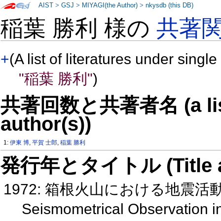
AIST
>
GSJ
>
MIYAGI(the Author)
>
nkysdb (this DB)
稲葉 勝利 様の
共著
+
(A list of literatures under single
"稲葉 勝利"
)
共著回数と共著者名 (a list o
author(s))
1:
伊東 博
,
平賀 士郎
,
稲葉 勝利
発行年とタイトル (Title and 
1972: 箱根火山における地震活
Seismometrical Observation 