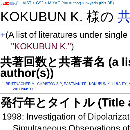
AIST
>
GSJ
>
MIYAGI(the Author)
>
nkysdb (this DB)
KOKUBUN K. 様の
+
(A list of literatures under single
"KOKUBUN K."
)
共著回数と共著者名 (a list o
author(s))
1:
BRITTNACHER M.
,
CHRISTON S.P.
,
EASTMAN T.E.
,
KOKUBUN K.
,
LUI A.T.Y.
,
WILLIAMS D.J.
発行年とタイトル (Title and 
1998: Investigation of Dipolariza
Simultaneous Observations of