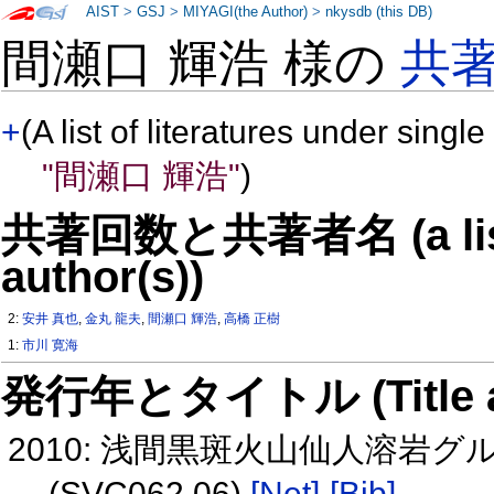
AIST
>
GSJ
>
MIYAGI(the Author)
>
nkysdb (this DB)
間瀬口 輝浩 様の
共
+
(A list of literatures under single
"間瀬口 輝浩"
)
共著回数と共著者名 (a list o
author(s))
2:
安井 真也
,
金丸 龍夫
,
間瀬口 輝浩
,
高橋 正樹
1:
市川 寛海
発行年とタイトル (Title and 
2010: 浅間黒斑火山仙人溶岩
(SVC062 06)
[Net]
[Bib]